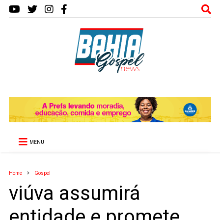
MENU
Home
Gospel
viúva assumirá
entidade e promete