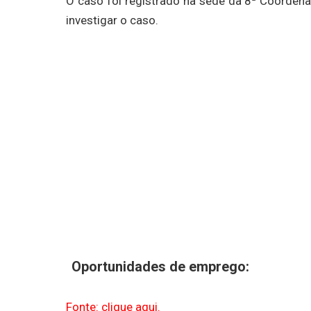
O caso foi registrado na sede da 8ª Coordenado
investigar o caso.
Oportunidades de emprego:
Fonte: clique aqui.