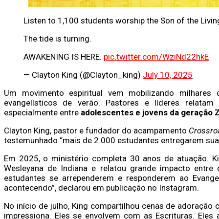
Listen to 1,100 students worship the Son of the Livi
The tide is turning.
AWAKENING IS HERE.
pic.twitter.com/WziNd22hkE
— Clayton King (@Clayton_king)
July 10, 2025
Um movimento espiritual vem mobilizando milhares 
evangelísticos de verão. Pastores e líderes relata
especialmente entre
adolescentes e jovens da geração 
Clayton King, pastor e fundador do acampamento
Crossr
testemunhado “mais de 2.000 estudantes entregarem suas
Em 2025, o ministério completa 30 anos de atuação. Ki
Wesleyana de Indiana e relatou grande impacto entre 
estudantes se arrependerem e responderem ao Evang
acontecendo”, declarou em publicação no Instagram.
No início de julho, King compartilhou cenas de adoração
impressiona. Eles se envolvem com as Escrituras. Eles 