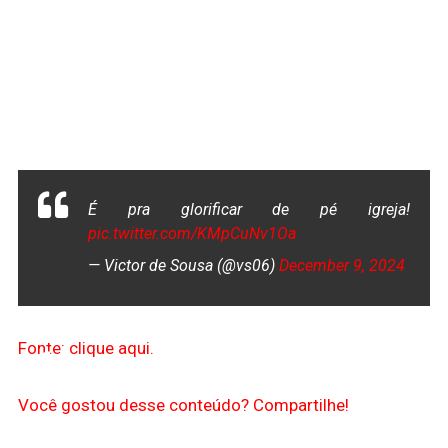
É pra glorificar de pé igreja!
pic.twitter.com/KMpCuNv1Oa
— Victor de Sousa (@vs06)
December 9, 2024
Fonte: clique aqui.
Você gostou desse conteúdo? Compartilhe!