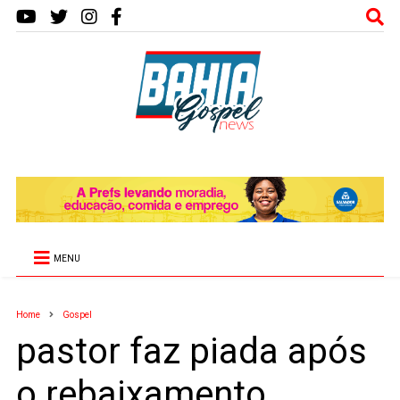
MENU
Home
Gospel
pastor faz piada após
o rebaixamento