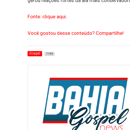
gerou reações fortes da ala mais conservadora
Fonte: clique aqui.
Você gostou desse conteúdo? Compartilhe!
Gospel
7199