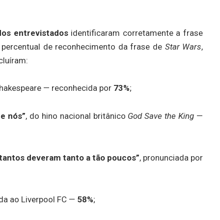
os entrevistados
identificaram corretamente a frase
 percentual de reconhecimento da frase de
Star Wars
,
cluíram:
 Shakespeare — reconhecida por
73%
;
re nós”
, do hino nacional britânico
God Save the King
—
tantos deveram tanto a tão poucos”
, pronunciada por
gada ao Liverpool FC —
58%
;