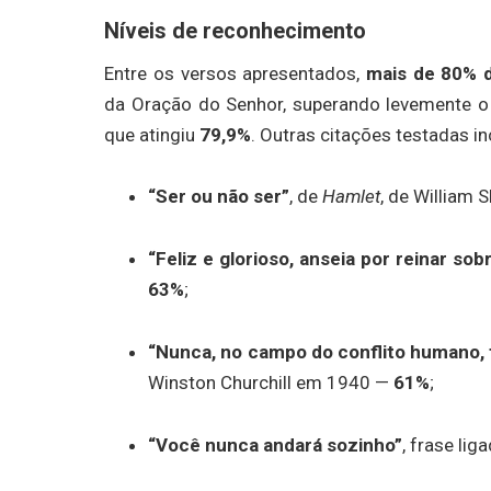
Níveis de reconhecimento
Entre os versos apresentados,
mais de 80% d
da Oração do Senhor, superando levemente o
que atingiu
79,9%
. Outras citações testadas in
“Ser ou não ser”
, de
Hamlet
, de William
“Feliz e glorioso, anseia por reinar sob
63%
;
“Nunca, no campo do conflito humano, 
Winston Churchill em 1940 —
61%
;
“Você nunca andará sozinho”
, frase li