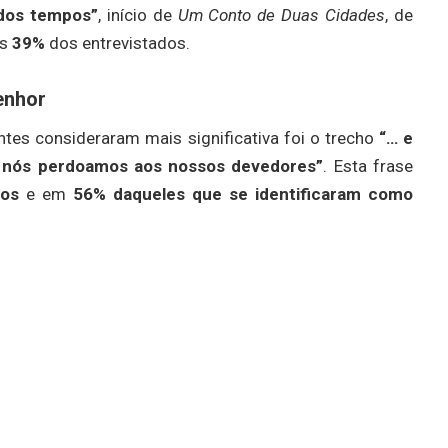
 dos tempos”
, início de
Um Conto de Duas Cidades
, de
as
39%
dos entrevistados.
enhor
ntes consideraram mais significativa foi o trecho
“… e
o nós perdoamos aos nossos devedores”
. Esta frase
dos
e em
56% daqueles que se identificaram como