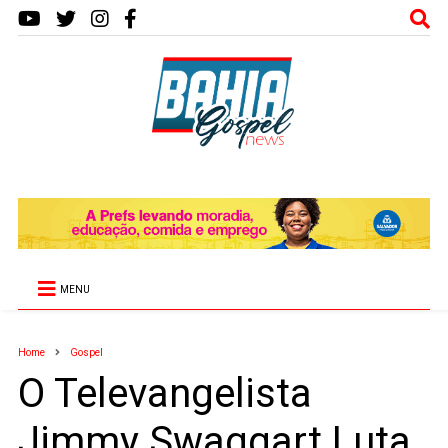
MENU
Home
Gospel
O Televangelista
Jimmy Swaggart Luta