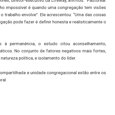
nnell, diretor-executivo da Lifeway, afirmou: “Pastorear
alho impossível é quando uma congregação tem visões
ue o trabalho envolve”. Ele acrescentou: “Uma das coisas
ção pode fazer é definir honesta e realisticamente o
dos à permanência, o estudo citou aconselhamento,
áticos. No conjunto de fatores negativos mais fortes,
atureza política, e isolamento do líder.
 compartilhada e unidade congregacional estão entre os
ral.