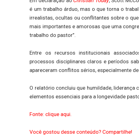
Em declaração ao
Christian Today
, Scott McCo
é um trabalho árduo, mas o que torna o trab
irrealistas, ocultas ou conflitantes sobre o q
mais importantes e amorosas que uma congrega
trabalho do pastor”.
Entre os recursos institucionais associa
processos disciplinares claros e períodos sab
apareceram conflitos sérios, especialmente de n
O relatório concluiu que humildade, liderança
elementos essenciais para a longevidade pasto
Fonte: clique aqui.
Você gostou desse conteúdo? Compartilhe!