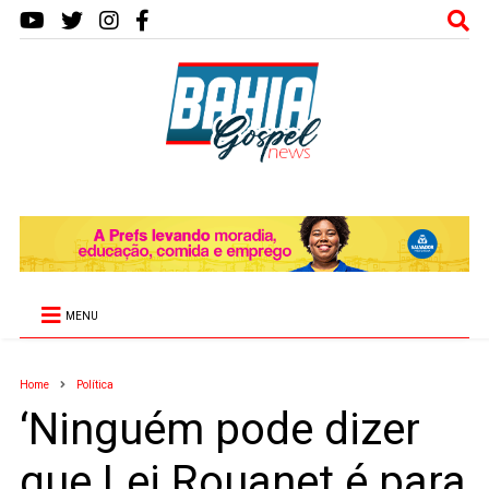
MENU
Home
Política
‘Ninguém pode dizer
que Lei Rouanet é para