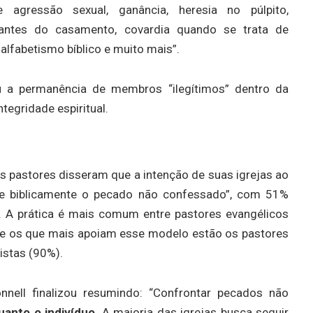
 agressão sexual, ganância, heresia no púlpito,
antes do casamento, covardia quando se trata de
alfabetismo bíblico e muito mais”.
iu a permanência de membros “ilegítimos” dentro da
egridade espiritual.
 pastores disseram que a intenção de suas igrejas ao
r e biblicamente o pecado não confessado”, com 51%
 A prática é mais comum entre pastores evangélicos
tre os que mais apoiam esse modelo estão os pastores
istas (90%).
nnell finalizou resumindo: “Confrontar pecados não
quanto o indivíduo
. A maioria das igrejas busca seguir