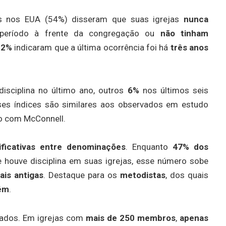
os nos EUA (54%) disseram que suas igrejas
nunca
período à frente da congregação ou
não tinham
22%
indicaram que a última ocorrência foi há
três anos
disciplina no último ano, outros
6%
nos últimos seis
ses índices são similares aos observados em estudo
do com McConnell.
ificativas entre denominações
. Enquanto
47% dos
 houve disciplina em suas igrejas, esse número sobe
ais antigas
. Destaque para os
metodistas
, dos quais
uém
.
dados. Em igrejas com
mais de 250 membros
,
apenas