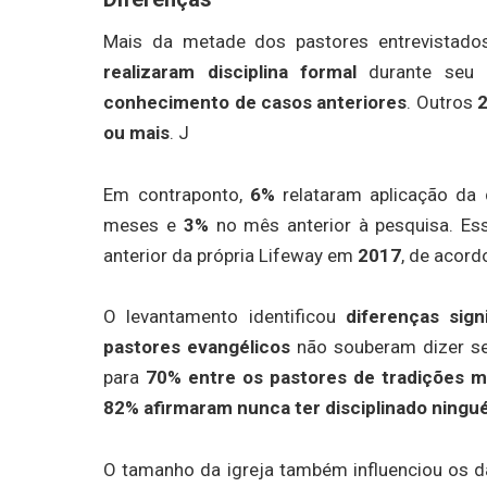
Mais da metade dos pastores entrevistad
realizaram disciplina formal
durante seu 
conhecimento de casos anteriores
. Outros
ou mais
. J
Em contraponto,
6%
relataram aplicação da 
meses e
3%
no mês anterior à pesquisa. Es
anterior da própria Lifeway em
2017
, de acor
O levantamento identificou
diferenças sign
pastores evangélicos
não souberam dizer se
para
70% entre os pastores de tradições m
82% afirmaram nunca ter disciplinado ning
O tamanho da igreja também influenciou os 