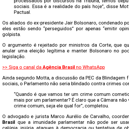
processados por discursos na Tribuna, temos dep
sociais. Essa é a realidade do país hoje”, disse M
Pactual.
Os aliados do ex-presidente Jair Bolsonaro, condenado po
eles estão sendo “perseguidos” por apenas “emitir opi
golpista.
O argumento é rejeitado por ministros da Corte, que q
anular uma eleição legítima e manter Bolsonaro no pod
legislação.
>> Siga o canal da
Agência Brasil
no WhatsApp
Ainda segundo Motta, a discussão da PEC da Blindagem fo
sociais, o Parlamento não seria blindado contra crimes c
“Quando é que vamos ter um crime comum cometido 
mais por um parlamentar? É claro que a Câmara não 
crime comum, seja ele qual for”, completou.
O advogado e jurista Marco Aurélio de Carvalho, coorde
Brasil
que a imunidade parlamentar não pode ser usa
calúnia, injúria, ataques à democracia ou tentativa de