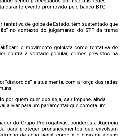
utados sendo processados por uso das redes
otta durante evento promovido pelo banco BTG
r tentativa de golpe de Estado, têm sustentado que
nião” no contexto do julgamento do STF da trama
ualificam o movimento golpista como tentativa de
er contra a vontade popular, crimes previstos na
i “distorcida” e atualmente, com a força das redes
omuns.
por quem quer que seja, sair impune, ainda
vai aliviar para um parlamentar que cometa um
nador do Grupo Prerrogativas, ponderou à
Agência
da para proteger pronunciamentos que envolvam
 obstrução de ação penal, como é o caso de alguns