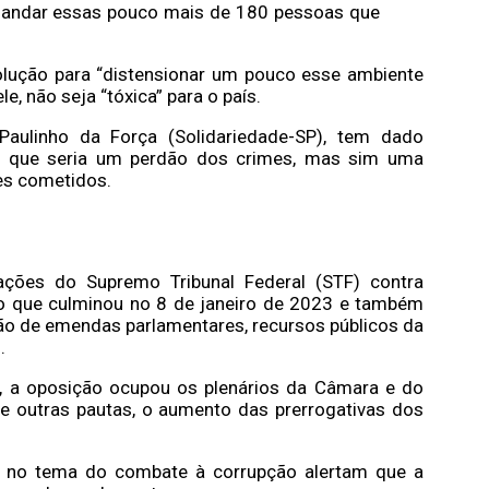
 mandar essas pouco mais de 180 pessoas que
lução para “distensionar um pouco esse ambiente
ele, não seja “tóxica” para o país.
Paulinho da Força (Solidariedade-SP), tem dado
ia, que seria um perdão dos crimes, mas sim uma
mes cometidos.
ções do Supremo Tribunal Federal (STF) contra
do que culminou no 8 de janeiro de 2023 e também
ção de emendas parlamentares, recursos públicos da
o.
o, a oposição ocupou os plenários da Câmara e do
re outras pautas, o aumento das prerrogativas dos
am no tema do combate à corrupção alertam que a