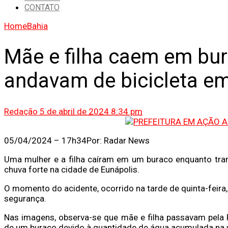
CONTATO
Home
Bahia
Mãe e filha caem em bu
andavam de bicicleta e
Redação
5 de abril de 2024 8:34 pm
05/04/2024 – 17h34
Por: Radar News
Uma mulher e a filha caíram em um buraco enquanto tra
chuva forte na cidade de Eunápolis.
O momento do acidente, ocorrido na tarde de quinta-feira,
segurança.
Nas imagens, observa-se que mãe e filha passavam pela 
de um buraco devido à quantidade de água acumulada na v