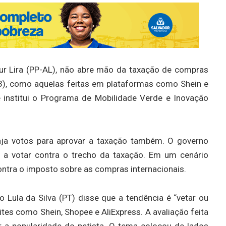
hur Lira (PP-AL), não abre mão da taxação de compras
53), como aquelas feitas em plataformas como Shein e
e institui o Programa de Mobilidade Verde e Inovação
haja votos para aprovar a taxação também. O governo
5) a votar contra o trecho da taxação. Em um cenário
ontra o imposto sobre as compras internacionais.
io Lula da Silva (PT) disse que a tendência é “vetar ou
tes como Shein, Shopee e AliExpress. A avaliação feita
r a popularidade do petista. O tema colocou de lados