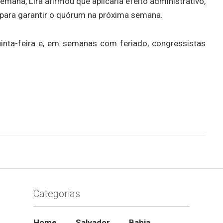
ana, Lira afirmou que aplicaria efeito administrativo,
 para garantir o quórum na próxima semana.
uinta-feira e, em semanas com feriado, congressistas
Categorias
Home
Salvador
Bahia