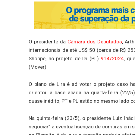
O presidente da
Câmara dos Deputados
, Art
internacionais de até US$ 50 (cerca de R$ 2
Shoppe, no projeto de lei (PL)
914/2024
, qu
(Mover).
O plano de Lira é só votar o projeto caso 
orientou a base aliada na quarta-feira (22/
quase inédito, PT e PL estão no mesmo lado c
Na quinta-feira (23/5), o presidente Luiz Inác
negociar” a eventual isenção de compras em si
no Planalto é de que a taxação poderia afeta