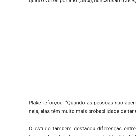
quatro vezes por ano (38%), nunca usam (38%
Plake reforçou: “Quando as pessoas não apen
nela, elas têm muito mais probabilidade de ter
O estudo também destacou diferenças entr