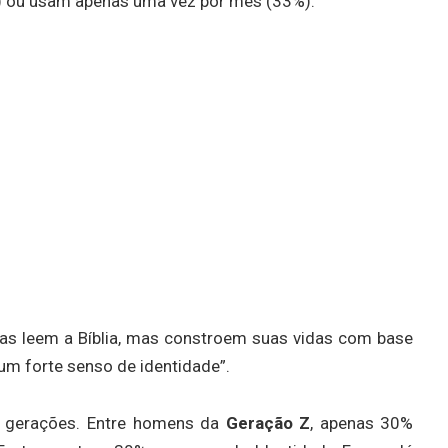
) ou usam apenas uma vez por mês (33%).
as leem a Bíblia, mas constroem suas vidas com base
 um forte senso de identidade”.
e gerações. Entre homens da
Geração Z
, apenas 30%