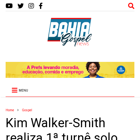
MENU
Home
Gospel
Kim Walker-Smith
realiza 1ª turnê solo