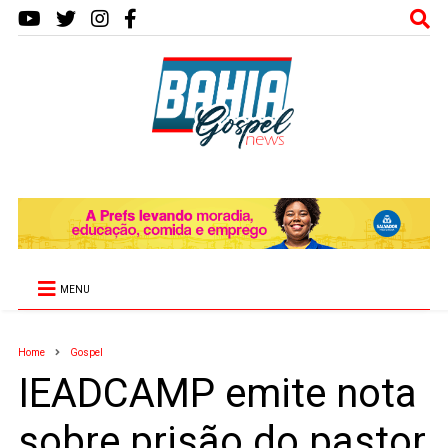
MENU
Home
Gospel
IEADCAMP emite nota
sobre prisão do pastor