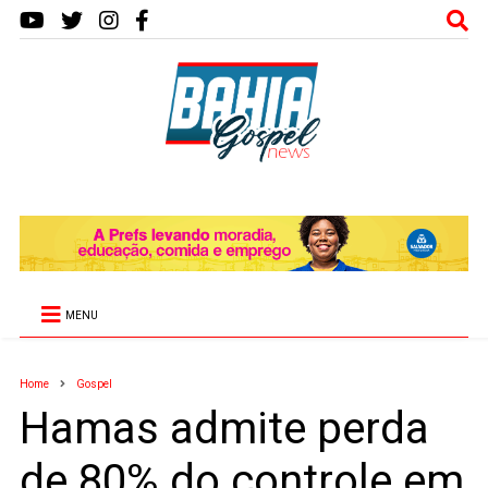
MENU
Home
Gospel
Hamas admite perda
de 80% do controle em