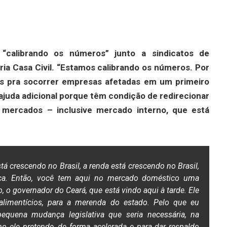
“calibrando os números” junto a sindicatos de
pria Casa Civil. “Estamos calibrando os números. Por
s pra socorrer empresas afetadas em um primeiro
juda adicional porque têm condição de redirecionar
mercados – inclusive mercado interno, que está
á crescendo no Brasil, a renda está crescendo no Brasil,
ca. Então, você tem aqui no mercado doméstico uma
, o governador do Ceará, que está vindo aqui à tarde. Ele
alimentícios, para a merenda do estado. Pelo que eu
pequena mudança legislativa que seria necessária, na
mo ele pretende, de forma acelerada e para dar respaldo