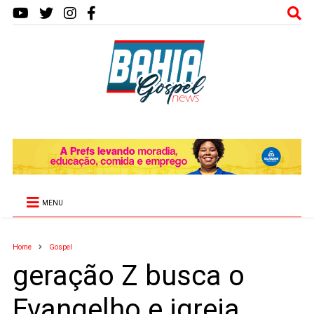
MENU
Home
Gospel
geração Z busca o
Evangelho e igreja