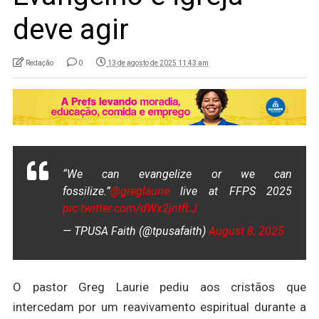
deve agir
Redação
0
13 de agosto de 2025 11:43 am
“We can evangelize or we can
fossilize.”
@greglaurie
live at FFPS 2025
pic.twitter.com/dWx2jntfLJ
— TPUSA Faith (@tpusafaith)
August 8, 2025
O pastor Greg Laurie pediu aos cristãos que
intercedam por um reavivamento espiritual durante a