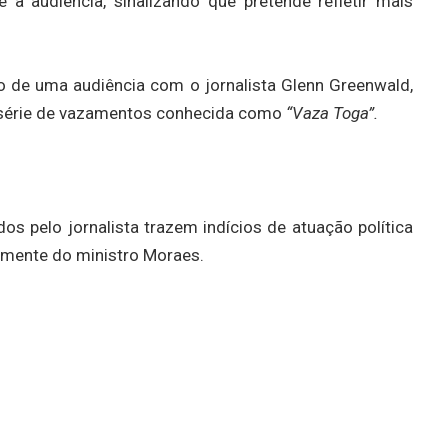
a audiência, sinalizando que pretende refletir mais
 de uma audiência com o jornalista Glenn Greenwald,
a série de vazamentos conhecida como
“Vaza Toga”.
s pelo jornalista trazem indícios de atuação política
almente do ministro Moraes.