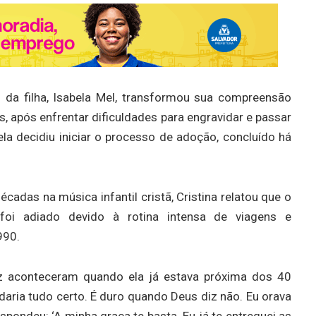
 da filha, Isabela Mel, transformou sua compreensão
, após enfrentar dificuldades para engravidar e passar
la decidiu iniciar o processo de adoção, concluído há
écadas na música infantil cristã, Cristina relatou que o
oi adiado devido à rotina intensa de viagens e
990.
ez aconteceram quando ela já estava próxima dos 40
daria tudo certo. É duro quando Deus diz não. Eu orava
pondeu: ‘A minha graça te basta. Eu já te entreguei as