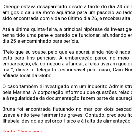
Dheoge estava desaparecido desde a tarde do dia 24 de
amigos e saiu na moto aquática para um passeio ao lado 
sido encontrada com vida no último dia 26, e recebeu alta h
Até a última quinta-feira, a principal hipótese da invest
tenha tido uma pane e parado de funcionar, afundando e
dia 25 e encaminhado para perícia.
“Pelo que eu soube, pelo que eu apurei, ainda não é nada 
está para fins periciais. A embarcação parou no meio
embarcação, ela começou a afundar, aí eles tiveram que d
mar”, disse o delegado responsável pelo caso, Caio Nu
afiliada local da Globo.
O caso também é investigado em um Inquérito Administra
pela Marinha. A corporação informou que questões relaci
e à regularidade da documentação fazem parte da apura
Bruna foi encontrada flutuando no mar por dois pescado
usava e não teve ferimentos graves. Contudo, precisou fi
Ilhabela, devido ao esforço físico e à falta de alimentação
Fonte: Clique aqui