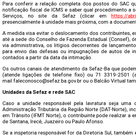
Para conferir a relação completa dos postos do SAC q
notificação fiscal de ICMS e saber qual procedimento a s
Serviços, no site da Sefaz (clicar em
https://abr
presencialmente à unidade mais próxima, com a docume
A medida visa evitar o deslocamento dos contribuintes, e
até a sede do Conselho de Fazenda Estadual (Consef), ór
via administrativa, os litígios decorrentes de lançament
para envio das defesas ou impugnações de autos de inf
contados a partir da data da intimação.
Os outros canais de atendimento da Sefaz-Ba que pode
(atende ligações de telefone fixo) ou 71 3319-2501 (at
mail faleconosco@sefaz.ba.gov.br ou o Balcão Virtual 
Unidades da Sefaz e rede SAC
Caso a unidade responsável pela lavratura seja uma d
Administração Tributária da Região Norte (DAT-Norte), in
em Trânsito (IFMT Norte), o contribuinte pode realizar a 
de Santana, Irecê, Juazeiro ou Paulo Afonso.
Se a inspetoria responsável for da Diretoria Sul, també