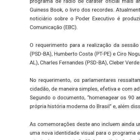
programa de rádio de caráter oficial mais a
Guiness Book, o livro dos recordes. Atualment
noticiário sobre o Poder Executivo é produ
Comunicação (EBC).
O requerimento para a realização da sessão
(PSD-BA), Humberto Costa (PT-PE) e Ciro Nogue
AL), Charles Fernandes (PSD-BA), Cleber Verd
No requerimento, os parlamentares ressalta
cidadão, de maneira simples, efetiva e com a
Segundo o documento, “homenagear os 90 ano
própria história moderna do Brasil” e, além dis
As comemorações deste ano incluem ainda u
uma nova identidade visual para o programa 