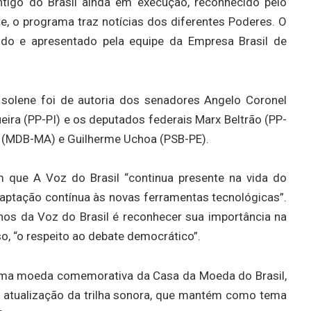
ntigo do Brasil ainda em execução, reconhecido pelo
e, o programa traz notícias dos diferentes Poderes. O
zido e apresentado pela equipe da Empresa Brasil de
 solene foi de autoria dos senadores Angelo Coronel
ira (PP-PI) e os deputados federais Marx Beltrão (PP-
e (MDB-MA) e Guilherme Uchoa (PSB-PE).
m que A Voz do Brasil “continua presente na vida do
daptação contínua às novas ferramentas tecnológicas”.
s da Voz do Brasil é reconhecer sua importância na
so, “o respeito ao debate democrático”.
ma moeda comemorativa da Casa da Moeda do Brasil,
e atualização da trilha sonora, que mantém como tema