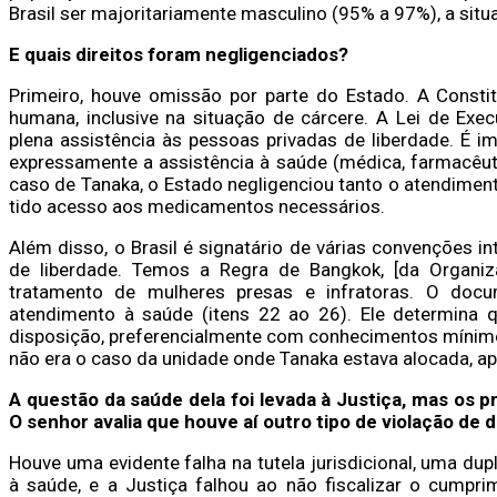
Brasil ser majoritariamente masculino (95% a 97%), a situa
E quais direitos foram negligenciados?
Primeiro, houve omissão por parte do Estado. A Consti
humana, inclusive na situação de cárcere. A Lei de Ex
plena assistência às pessoas privadas de liberdade.
É im
expressamente a assistência à saúde (médica, farmacêu
caso de Tanaka, o Estado negligenciou tanto o atendime
tido acesso aos medicamentos necessários.
Além disso, o Brasil é signatário de várias convenções i
de liberdade. Temos a Regra de Bangkok, [da Organiz
tratamento de mulheres presas e infratoras. O doc
atendimento à saúde (itens 22 ao 26). Ele determina 
disposição, preferencialmente com conhecimentos mínimos
não era o caso da unidade onde Tanaka estava alocada, a
A questão da saúde dela foi levada à Justiça, mas os
O senhor avalia que houve aí outro tipo de violação de 
Houve uma evidente falha na tutela jurisdicional, uma du
à saúde, e a Justiça falhou ao não fiscalizar o cumpr