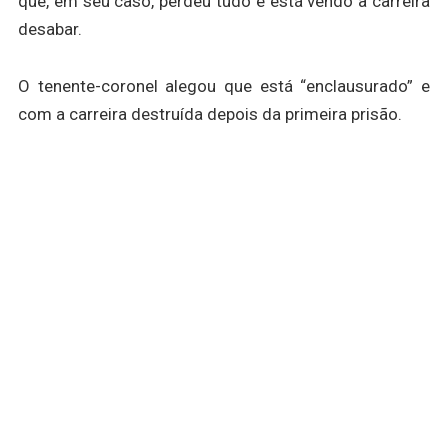
que, em seu caso, perdeu tudo e está vendo a carreira
desabar.
O tenente-coronel alegou que está “enclausurado” e
com a carreira destruída depois da primeira prisão.