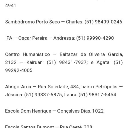
4941
Sambódromo Porto Seco — Charles: (51) 98409-0246
IPA — Oscar Pereira — Andressa: (51) 99990-4290
Centro Humanístico — Baltazar de Oliveira Garcia,
2132 — Kairuan: (51) 98431-7937; e Ágata: (51)
99292-4005
Abrigo Arca — Rua Soledade, 484, bairro Petrópolis —
Jéssica: (51) 99337-6875; Laura: (51) 98317-5454
Escola Dom Henrique — Gonçalves Dias, 1022
Escola Santos Dumont — Rua Caeté, 328