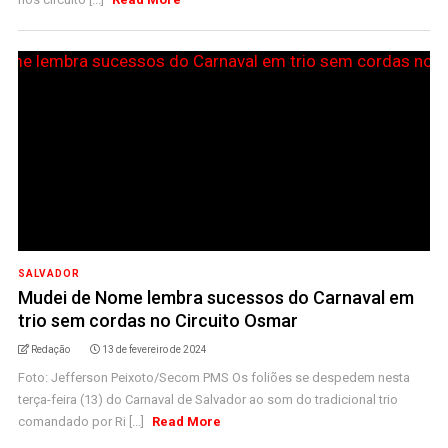
SALVADOR
Mudei de Nome lembra sucessos do Carnaval em
trio sem cordas no Circuito Osmar
Redação
13 de fevereiro de 2024
Foto: Jefferson Peixoto/Secom PMS Os foliões se despedem nesta
terça-feira (13) do Carnaval de Salvador ao som do tradicional trio
comandado por Ri [...]
Read More