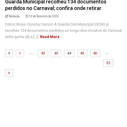
Guarda Municipal recolheu 134 documentos
perdidos no Carnaval; confira onde retirar
Redação
13 de fevereiro de 2024
Fotos: Bruno Concha/ Secom A Guarda Civil Municipal (GCM) já
recolheu 134 documentos perdidos ao longo dos circuitos do Carnaval
entre quinta (8) e [...]
Read More
…
…
1
42
43
44
45
46
52