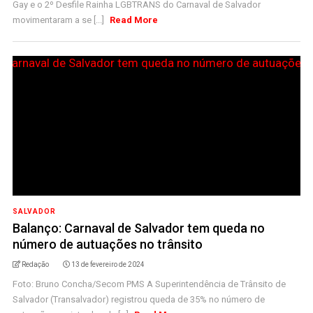
Gay e o 2º Desfile Rainha LGBTRANS do Carnaval de Salvador
movimentaram a se [...]
Read More
SALVADOR
Balanço: Carnaval de Salvador tem queda no
número de autuações no trânsito
Redação
13 de fevereiro de 2024
Foto: Bruno Concha/Secom PMS A Superintendência de Trânsito de
Salvador (Transalvador) registrou queda de 35% no número de