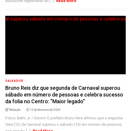
autuações registradas du [...]
Read More
SALVADOR
Bruno Reis diz que segunda de Carnaval superou
sábado em número de pessoas e celebra sucesso
da folia no Centro: “Maior legado”
Redação
13 de fevereiro de 2024
Fotos: Betto Jr. / Secom O prefeito Bruno Reis afirmou que a segunda-
feira (12) de Carnaval superou o sábado (10) em número de pessoas
nos circuito [...]
Read More