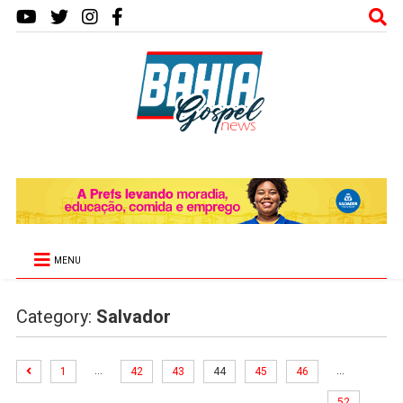
MENU
Category:
Salvador
…
…
1
42
43
44
45
46
52