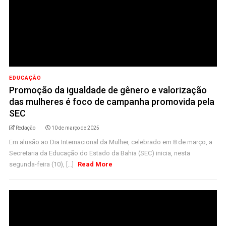
EDUCAÇÃO
Promoção da igualdade de gênero e valorização
das mulheres é foco de campanha promovida pela
SEC
Redação
10 de março de 2025
Em alusão ao Dia Internacional da Mulher, celebrado em 8 de março, a
Secretaria da Educação do Estado da Bahia (SEC) inicia, nesta
segunda-feira (10), [...]
Read More