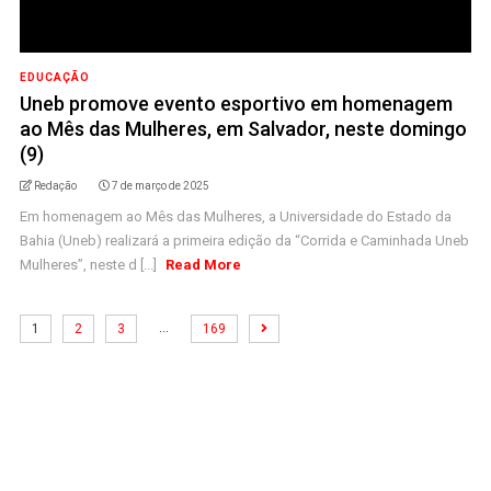
EDUCAÇÃO
Uneb promove evento esportivo em homenagem
ao Mês das Mulheres, em Salvador, neste domingo
(9)
Redação
7 de março de 2025
Em homenagem ao Mês das Mulheres, a Universidade do Estado da
Bahia (Uneb) realizará a primeira edição da “Corrida e Caminhada Uneb
Mulheres”, neste d [...]
Read More
…
1
2
3
169