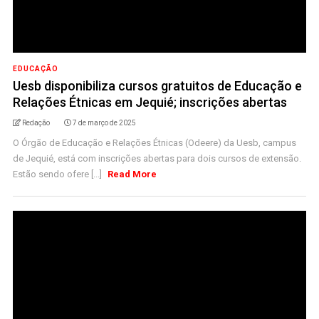
EDUCAÇÃO
Uesb disponibiliza cursos gratuitos de Educação e
Relações Étnicas em Jequié; inscrições abertas
Redação
7 de março de 2025
O Órgão de Educação e Relações Étnicas (Odeere) da Uesb, campus
de Jequié, está com inscrições abertas para dois cursos de extensão.
Estão sendo ofere [...]
Read More