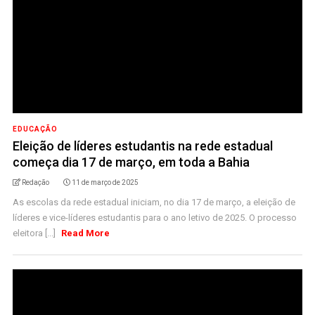
EDUCAÇÃO
Eleição de líderes estudantis na rede estadual
começa dia 17 de março, em toda a Bahia
Redação
11 de março de 2025
As escolas da rede estadual iniciam, no dia 17 de março, a eleição de
líderes e vice-líderes estudantis para o ano letivo de 2025. O processo
eleitora [...]
Read More