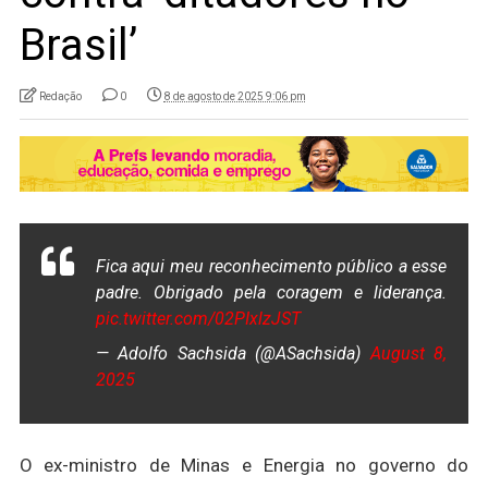
Brasil’
Redação
0
8 de agosto de 2025 9:06 pm
Fica aqui meu reconhecimento público a esse
padre. Obrigado pela coragem e liderança.
pic.twitter.com/02PIxlzJST
— Adolfo Sachsida (@ASachsida)
August 8,
2025
O ex-ministro de Minas e Energia no governo do