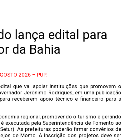
o lança edital para
ior da Bahia
edital que vai apoiar instituições que promovem o
o governador Jerônimo Rodrigues, em uma publicação
para receberem apoio técnico e financeiro para a
 a economia regional, promovendo o turismo e gerando
 é executada pela Superintendência de Fomento ao
(Setur). As prefeituras poderão firmar convênios de
stejos de Momo. A inscrição dos projetos deve ser