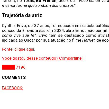
Tarrant, no Texas,
Bo French
, declarou:
“Você nunca ver
mesma forma que zombam dos cristãos”
.
Trajetória da atriz
Cynthia Erivo, de 37 anos, foi educada em escola católic
concedida à revista
Elle
, em 2024, ela afirmou não permit
como vive sua fé”
. Erivo tem se destacado como ativis
indicada ao Oscar por sua atuação no filme
Harriet
, de ac
Fonte: clique aqui.
Você gostou desse conteúdo? Compartilhe!
Gospel
7196
COMMENTS
FACEBOOK: