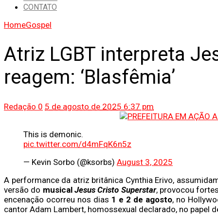
CONTATO
Home
Gospel
Atriz LGBT interpreta Je
reagem: ‘Blasfêmia’
Redação
0
5 de agosto de 2025 6:37 pm
This is demonic.
pic.twitter.com/d4mFqK6n5z
— Kevin Sorbo (@ksorbs)
August 3, 2025
A performance da atriz britânica Cynthia Erivo, assumida
versão do
musical
Jesus Cristo Superstar
, provocou forte
encenação ocorreu nos dias
1 e 2 de agosto
, no Hollyw
cantor Adam Lambert, homossexual declarado, no papel de