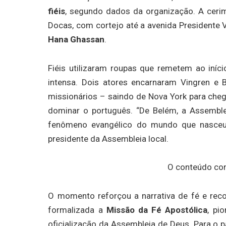
fiéis
, segundo dados da organização. A cerim
Docas, com cortejo até a avenida Presidente 
Hana Ghassan
.
Fiéis utilizaram roupas que remetem ao iníc
intensa. Dois atores encarnaram Vingren e 
missionários – saindo de Nova York para c
dominar o português. “De Belém, a Assemble
fenômeno evangélico do mundo que nasceu a
presidente da Assembleia local.
O conteúdo con
O momento reforçou a narrativa de fé e rec
formalizada a
Missão da Fé Apostólica
, pi
oficialização da Assembleia de Deus. Para o 