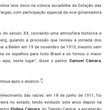
ônia teve início na icônica escadinha da Estação das
Vargas, com participação especial da vice-governadora
io do século XX, recriando uma atmosfera histórica e
Berg, guiando a procissão que reviveu a jornada dos
hegar a Belém em 19 de novembro de 1910, mesmo sem
ia se espalhou para todo Brasil e se tornou o maior
qui, neste lugar”, disse o pastor
Samuel Câmara
,
tinua após o anúncio 👇
onhecimento das raízes: em 18 de junho de 1911, foi
oneira no estado, tendo evoluído sete anos depois na
pastor
Philipe Câmara
, do Templo Central, a encenação