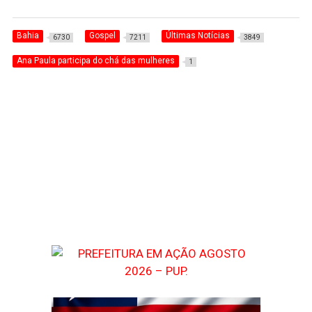
Bahia
Gospel
Últimas Notícias
6730
7211
3849
Ana Paula participa do chá das mulheres
1