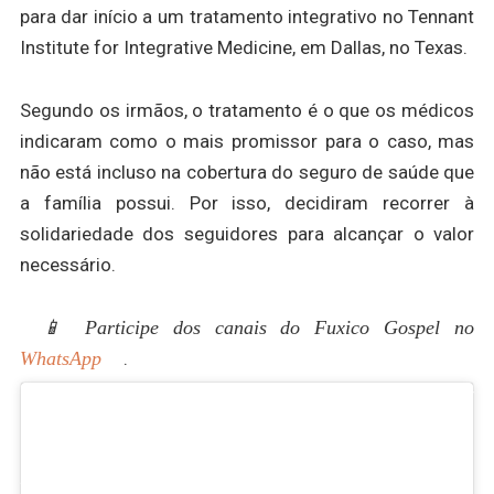
para dar início a um tratamento integrativo no Tennant
Institute for Integrative Medicine, em Dallas, no Texas.
Segundo os irmãos, o tratamento é o que os médicos
indicaram como o mais promissor para o caso, mas
não está incluso na cobertura do seguro de saúde que
a família possui. Por isso, decidiram recorrer à
solidariedade dos seguidores para alcançar o valor
necessário.
📱 Participe dos canais do Fuxico Gospel no
WhatsApp
.
“Conhecemos um tratamento integrativo que vai ajudar
muito, é o direcionamento que os médicos estão tendo,
mas o seguro não cobre”, explicou Daniela em vídeo
publicado nas redes sociais. No mesmo conteúdo, ela