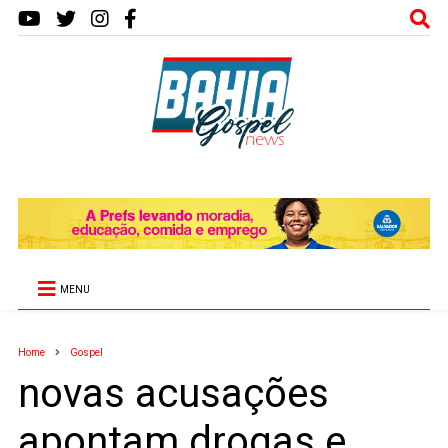
MENU
Home
Gospel
novas acusações
apontam drogas e