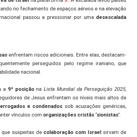
ltando no fechamento de espaços aéreos e na elevação
ernacional passou a pressionar por uma
desescalada
osas
enfrentam riscos adicionais. Entre elas, destacam-
equentemente perseguidos pelo regime iraniano, que
ilidade nacional.
pa a
9ª posição
na
Lista Mundial da Perseguição 2025
,
seguidores de Jesus enfrentam os níveis mais altos de
nterrogados e condenados
sob acusações genéricas,
anter vínculos com
organizações cristãs ‘sionistas’
.
 que suspeitas de
colaboração com Israel
sirvam de