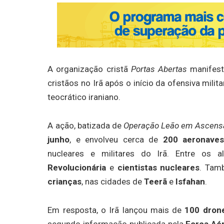
A organização cristã
Portas Abertas
manifest
cristãos no Irã após o início da ofensiva mili
teocrático iraniano.
A ação, batizada de
Operação Leão em Ascens
junho
, e envolveu cerca de
200 aeronave
nucleares e militares do Irã. Entre os 
Revolucionária
e
cientistas nucleares
. Tam
crianças
, nas cidades de
Teerã
e
Isfahan
.
Em resposta, o Irã lançou mais de
100 dron
segundo informação publicada pela
Força Aér