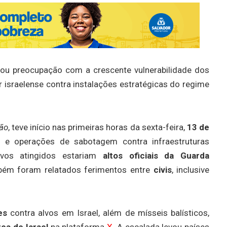
ou preocupação com a crescente vulnerabilidade dos
tar israelense contra instalações estratégicas do regime
ão
, teve início nas primeiras horas da sexta-feira,
13 de
s
e operações de sabotagem contra infraestruturas
alvos atingidos estariam
altos oficiais da Guarda
bém foram relatados ferimentos entre
civis
, inclusive
es
contra alvos em Israel, além de mísseis balísticos,
ea de Israel
na plataforma
X
. A escalada levou países