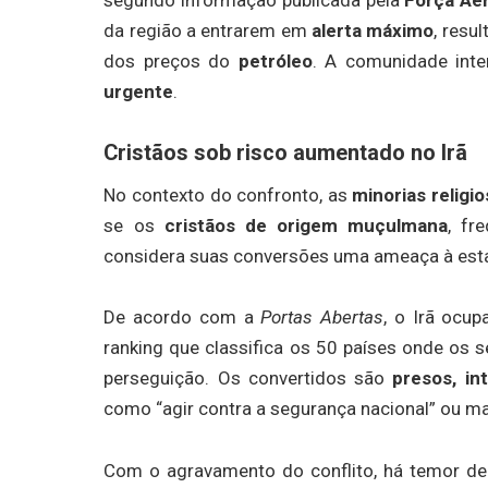
da região a entrarem em
alerta máximo
, resu
dos preços do
petróleo
. A comunidade int
urgente
.
Cristãos sob risco aumentado no Irã
No contexto do confronto, as
minorias religi
se os
cristãos de origem muçulmana
, fr
considera suas conversões uma ameaça à estab
De acordo com a
Portas Abertas
, o Irã ocu
ranking que classifica os 50 países onde os 
perseguição. Os convertidos são
presos, i
como “agir contra a segurança nacional” ou m
Com o agravamento do conflito, há temor de