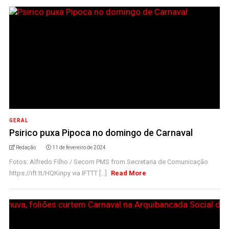
GERAL
Psirico puxa Pipoca no domingo de Carnaval
Redação
11 de fevereiro de 2024
Fotos: Alfredo Filho / Secom PMS from Secretaria de Comunicação
https://ift.tt/HQKinpy via IFTTT [...]
Read More