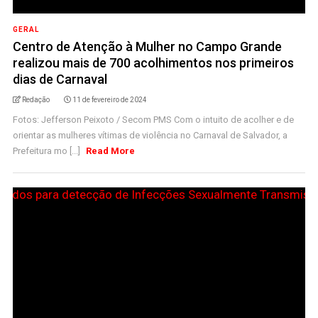
GERAL
Centro de Atenção à Mulher no Campo Grande
realizou mais de 700 acolhimentos nos primeiros
dias de Carnaval
Redação
11 de fevereiro de 2024
Fotos: Jefferson Peixoto / Secom PMS Com o intuito de acolher e de
orientar as mulheres vítimas de violência no Carnaval de Salvador, a
Prefeitura mo [...]
Read More