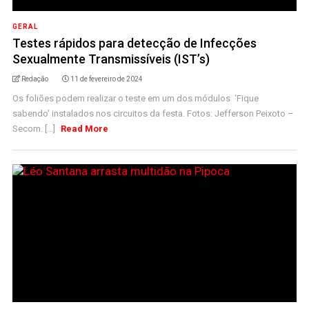
GERAL
Testes rápidos para detecção de Infecções
Sexualmente Transmissíveis (IST’s)
Redação
11 de fevereiro de 2024
Os foliões podem realizar o teste em um dos módulos ‘Fique
sabendo’ instalados nos circuitos da festa. Fotos: Jefferson Peixoto –
Secom. [...]
Read More