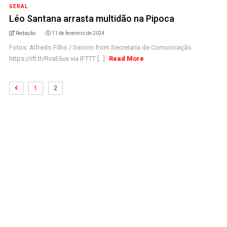
GERAL
Léo Santana arrasta multidão na Pipoca
Redação
11 de fevereiro de 2024
Fotos: Alfredo Filho / Secom from Secretaria de Comunicação
https://ift.tt/RvsE6ux via IFTTT [...]
Read More
1
2