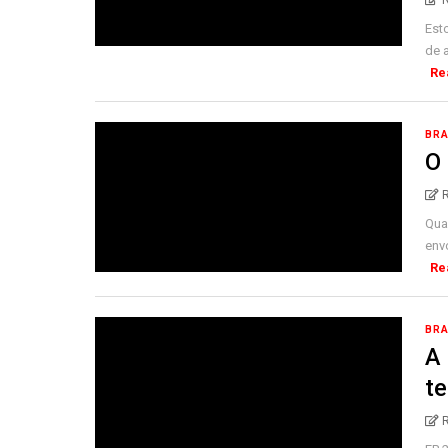
Est
de 
Re
BRA
O
Qua
envo
Re
BRA
A
te