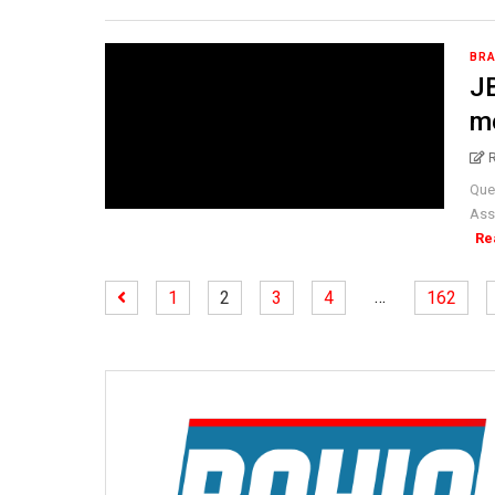
BRA
J
me
Que
Assi
Re
…
1
2
3
4
162