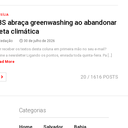
SÍLIA
BS abraça greenwashing ao abandonar
ta climática
Redação
30 de julho de 2026
r receber os textos desta coluna em primeira mão no seu e-mail?
ne a newsletter Ligando os pontos, enviada toda quinta-feira. Pa [...]
ad More
20
/ 1616 POSTS
Categorias
Home
Salvador
Bahia