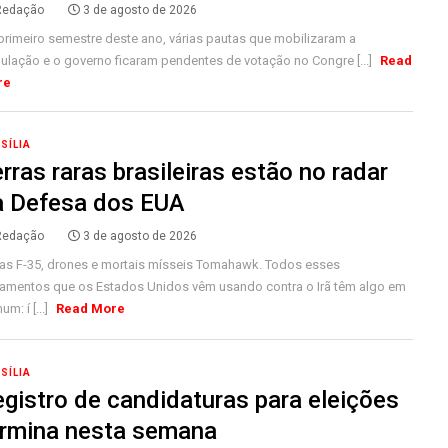
Redação
3 de agosto de 2026
primeiro semestre deste ano, várias pautas que mobilizaram a
ulação e o governo ficaram pendentes de votação no Congre [...]
Read
re
SÍLIA
rras raras brasileiras estão no radar
a Defesa dos EUA
Redação
3 de agosto de 2026
as F-35, drones e mortais mísseis Tomahawk. Todos esses
amentos que os Estados Unidos vêm usando contra o Irã têm algo em
m: í [...]
Read More
SÍLIA
gistro de candidaturas para eleições
ermina nesta semana