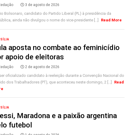
Redação
3 de agosto de 2026
io Bolsonaro, candidato do Partido Liberal (PL) à presidência da
blica, ainda não divulgou o nome do vice-presidente [...]
Read More
SÍLIA
la aposta no combate ao feminicídio
r apoio de eleitoras
Redação
2 de agosto de 2026
ser oficializado candidato à reeleição durante a Convenção Nacional do
ido dos Trabalhadores (PT), que aconteceu neste domingo, 2 [...]
Read
re
SÍLIA
ssi, Maradona e a paixão argentina
lo futebol