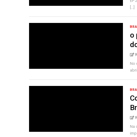
EP 
[...]
BRA
o 
d
No d
abri
BRA
Co
Br
Na 
imp