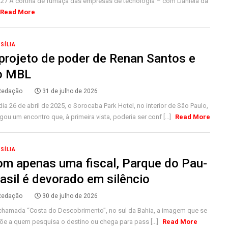
227 A cortina de fumaça das empresas de tecnologia – com Daniela da
Read More
SÍLIA
projeto de poder de Renan Santos e
o MBL
Redação
31 de julho de 2026
ia 26 de abril de 2025, o Sorocaba Park Hotel, no interior de São Paulo,
gou um encontro que, à primeira vista, poderia ser conf [...]
Read More
SÍLIA
m apenas uma fiscal, Parque do Pau-
asil é devorado em silêncio
Redação
30 de julho de 2026
chamada “Costa do Descobrimento”, no sul da Bahia, a imagem que se
õe a quem pesquisa o destino ou chega para pass [...]
Read More