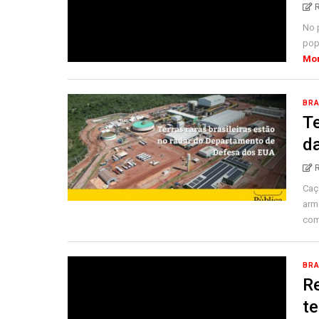
No 
pop
Mo
BRA
Te
d
Caç
arm
comu
BRA
Re
t