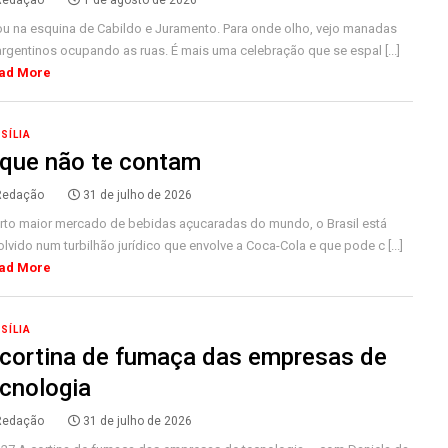
Redação
1 de agosto de 2026
ou na esquina de Cabildo e Juramento. Para onde olho, vejo manadas
argentinos ocupando as ruas. É mais uma celebração que se espal [...]
ad More
SÍLIA
 que não te contam
Redação
31 de julho de 2026
rto maior mercado de bebidas açucaradas do mundo, o Brasil está
lvido num turbilhão jurídico que envolve a Coca-Cola e que pode c [...]
ad More
SÍLIA
 cortina de fumaça das empresas de
cnologia
Redação
31 de julho de 2026