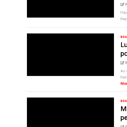
Fláv
Repú
BRA
Lu
po
Ao 
Part
Mo
BRA
Me
pe