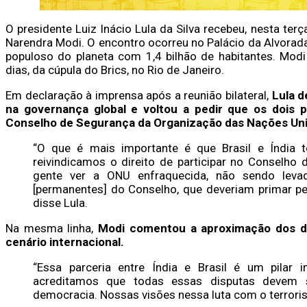
O presidente Luiz Inácio Lula da Silva recebeu, nesta terça-
Narendra Modi. O encontro ocorreu no Palácio da Alvorada
populoso do planeta com 1,4 bilhão de habitantes. Modi v
dias, da cúpula do Brics, no Rio de Janeiro.
Em declaração à imprensa após a reunião bilateral,
Lula d
na governança global e voltou a pedir que os doi
Conselho de Segurança da Organização das Nações Uni
“O que é mais importante é que Brasil e Índia tê
reivindicamos o direito de participar no Conselho
gente ver a ONU enfraquecida, não sendo lev
[permanentes] do Conselho, que deveriam primar pe
disse Lula.
Na mesma linha,
Modi comentou a aproximação dos doi
cenário internacional.
“Essa parceria entre Índia e Brasil é um pilar i
acreditamos que todas essas disputas devem 
democracia. Nossas visões nessa luta com o terrorism