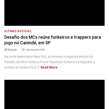
ÚLTIMAS NOTÍCIAS
Desafio dos MCs reúne funkeiros e trappers para
jogo no Canindé, em SP
Redação
1 de maio de 2024
Na noite desta terça-feira (30), aconteceu a segunda edição do
Desafio de MCs Contra a Fome. Reunindo funkeiros e trappers, a
partida de futebol foi [...]
Read More