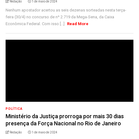
Redação
1 de maio de 2024
Nenhum apostador acertou as seis dezenas sorteadas nesta terça-
feira (30/4) no concurso de nº 2.719 da Mega-Sena, da Caixa
Econômica Federal. Com isso [...]
Read More
POLÍTICA
Ministério da Justiça prorroga por mais 30 dias
presença da Força Nacional no Rio de Janeiro
Redação
1 de maio de 2024