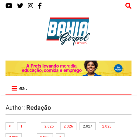
MENU
Author:
Redação
…
1
2.025
2.026
2.027
2.028