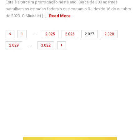
Esta é a terceira prorrogação neste ano. Cerca de 300 agentes
patrulham as estradas federais que cortam o RJ desde 16 de outubro
de 2023. O Ministéri [...]
Read More
…
1
2.025
2.026
2.027
2.028
…
2.029
3.022