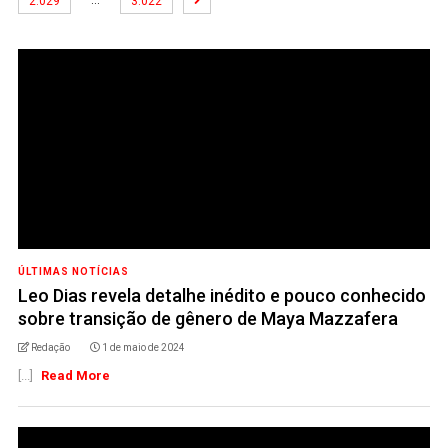
…
2.029
3.022
ÚLTIMAS NOTÍCIAS
Leo Dias revela detalhe inédito e pouco conhecido
sobre transição de gênero de Maya Mazzafera
Redação
1 de maio de 2024
[...]
Read More