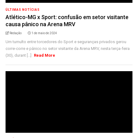
ÚLTIMAS NOTÍCIAS
Atlético-MG x Sport: confusão em setor visitante
causa pânico na Arena MRV
Redação
1 de maio de 2024
Um tumulto entre torcedores do Sport e seguranças privados gerou
corre-corre e pânico no setor visitante da Arena MRV, nesta terça-feira
(30), durant [...]
Read More