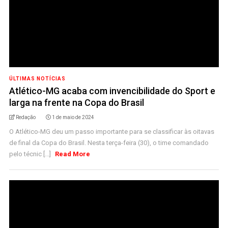
ÚLTIMAS NOTÍCIAS
Atlético-MG acaba com invencibilidade do Sport e
larga na frente na Copa do Brasil
Redação
1 de maio de 2024
O Atlético-MG deu um passo importante para se classificar às oitavas
de final da Copa do Brasil. Nesta terça-feira (30), o time comandado
pelo técnic [...]
Read More