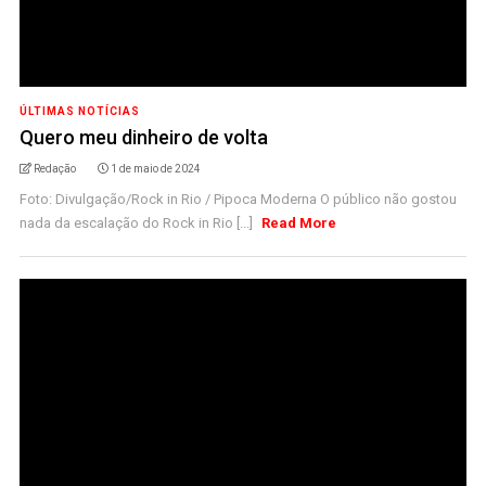
ÚLTIMAS NOTÍCIAS
Quero meu dinheiro de volta
Redação
1 de maio de 2024
Foto: Divulgação/Rock in Rio / Pipoca Moderna O público não gostou
nada da escalação do Rock in Rio [...]
Read More